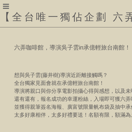
【
全台唯一獨佔企劃 六
六弄咖啡館，導演吳子雲in承億輕旅台南館！
想與吳子雲(藤井樹)導演近距離接觸嗎？
全台獨家見面會就在承億輕旅台南館！
導演將親口與你分享電影拍攝心得與感想，以及未
還有還有，報名成功的幸運粉絲，入場即可獲六弄
並獲得親筆簽名海報、廣富號限量帆布袋及抽中承
太多好康相伴，太多好禮要送！名額有限，額滿為