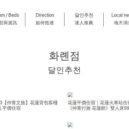
m / Beds
Direction
달인추천
Local n
型與資訊
如何抵達
達人推薦
地方消
화롄점
달인추천
023【仲青文旅】花蓮背包客棧
花蓮平價住宿｜花蓮火車站住
薦.平價住宿
《仲青行旅 花蓮館》雙人床99
起、背包房每人349元起