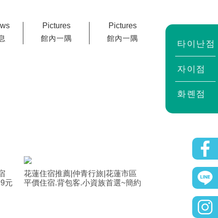
ews
Pictures
Pictures
息
館內一隅
館內一隅
타이난점
자이점
화롄점
宿
花蓮住宿推薦|仲青行旅|花蓮市區
9元
平價住宿.背包客.小資族首選~簡約
質感系旅店!