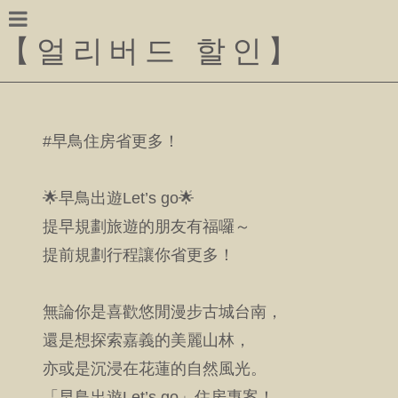
【
얼리버드 할인
】
#早鳥住房省更多！
🌟早鳥出遊Let’s go🌟
提早規劃旅遊的朋友有福囉～
提前規劃行程讓你省更多！
無論你是喜歡悠閒漫步古城台南，
還是想探索嘉義的美麗山林，
亦或是沉浸在花蓮的自然風光。
「早鳥出遊Let’s go」住房專案！