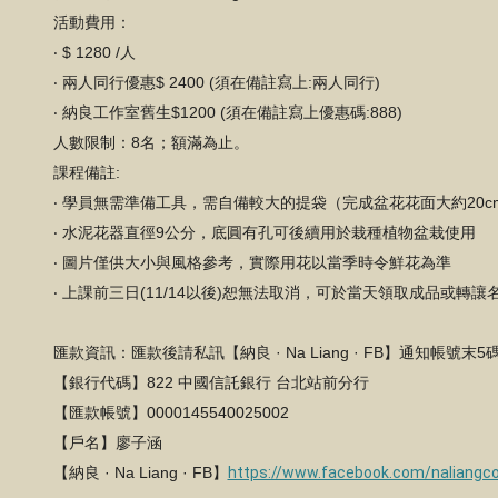
活動費用：
‧ $ 1280 /人
‧ 兩人同行優惠$ 2400 (須在備註寫上:兩人同行)
‧ 納良工作室舊生$1200 (須在備註寫上優惠碼:888)
人數限制：8名；額滿為止。
課程備註:
‧ 學員無需準備工具，需自備較大的提袋（完成盆花花面大約20cm
‧ 水泥花器直徑9公分，底圓有孔可後續用於栽種植物盆栽使用
‧ 圖片僅供大小與風格參考，實際用花以當季時令鮮花為準
‧ 上課前三日(11/14以後)恕無法取消，可於當天領取成品或轉讓
匯款資訊：匯款後請私訊【納良 · Na Liang · FB】通知帳號末
【銀行代碼】822 中國信託銀行 台北站前分行
【匯款帳號】0000145540025002
【戶名】廖子涵
【納良 · Na Liang · FB】
https://www.facebook.com/naliangc