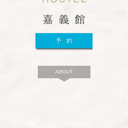
嘉 義 館
予 約
ABOUT