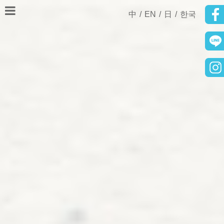
中
/
EN
/
日
/
한국